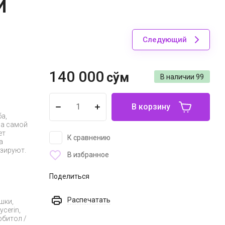
И
Следующий
140 000
сўм
В наличии
99
В корзину
а,
за самой
ет
К сравнению
а
изируют.
В избранное
Поделиться
Распечатать
шки,
cerin,
рбитол /