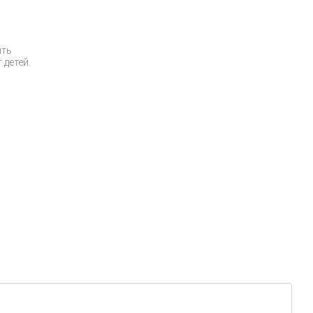
ыть
 детей.