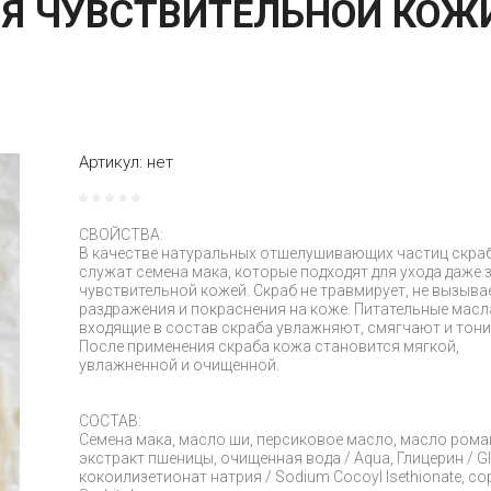
Я ЧУВСТВИТЕЛЬНОЙ КОЖ
Артикул:
нет
СВОЙСТВА:
В качестве натуральных отшелушивающих частиц скраб
служат семена мака, которые подходят для ухода даже 
чувствительной кожей. Скраб не травмирует, не вызыва
раздражения и покраснения на коже. Питательные масл
входящие в состав скраба увлажняют, смягчают и тон
После применения скраба кожа становится мягкой,
увлажненной и очищенной.
СОСТАВ:
Семена мака, масло ши, персиковое масло, масло рома
экстракт пшеницы, очищенная вода / Aqua, Глицерин / Gly
кокоилизетионат натрия / Sodium Cocoyl Isethionate, со