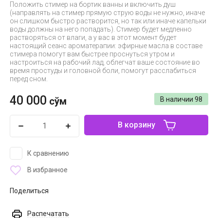
Положить стимер на бортик ванны и включить душ
(направлять на стимер прямую струю воды не нужно, иначе
он слишком быстро растворится, но так или иначе капельки
воды должны на него попадать). Стимер будет медленно
растворяться от влаги, а у вас в этот момент будет
настоящий сеанс ароматерапии: эфирные масла в составе
стимера помогут вам быстрее проснуться утром и
настроиться на рабочий лад, облегчат ваше состояние во
время простуды и головной боли, помогут расслабиться
перед сном.
40 000
сўм
В наличии
98
В корзину
К сравнению
В избранное
Поделиться
Распечатать