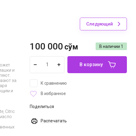
Следующий
100 000
сўм
В наличии
1
В корзину
может
машки и
ляют.
ивают за
К сравнению
даря
ющим и
В избранное
Поделиться
, Citric
 масло
Распечатать
твенных