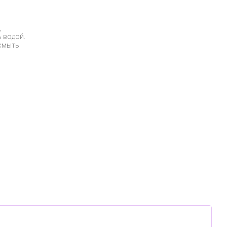
,
 водой.
 смыть