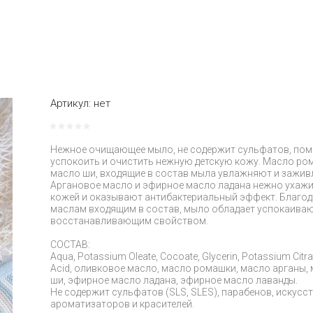
Артикул:
нет
Нежное очищающее мыло, не содержит сульфатов, по
успокоить и очистить нежную детскую кожу. Масло ро
масло ши, входящие в состав мыла увлажняют и зажив
Аргановое масло и эфирное масло ладана нежно ухаж
кожей и оказывают антибактериальный эффект. Благо
маслам входящим в состав, мыло обладает успокаива
восстанавливающим свойством.
СОСТАВ:
Aqua, Potassium Oleate, Cocoate, Glycerin, Potassium Citrate
Acid, оливковое масло, масло ромашки, масло арганы,
ши, эфирное масло ладана, эфирное масло лаванды.
Не содержит сульфатов (SLS, SLES), парабенов, искусс
ароматизаторов и красителей.