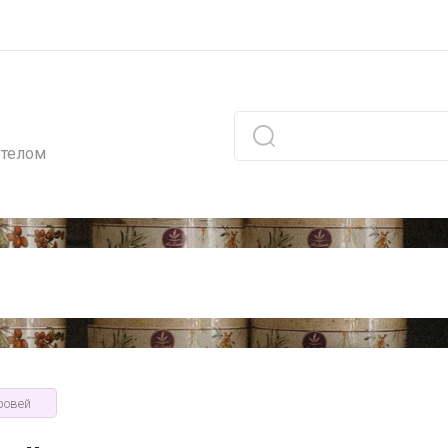
 телом
ровей