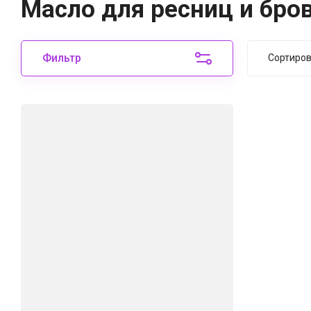
Масло для ресниц и бро
Фильтр
Сортиро
Цен
Цен
Наз
Наз