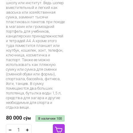
школу или институт. Ведь шопер
вместительный и легкий как
авоська или хозяйственная
сумка, заменит тысячи
пластиковых пакетов при походе
в магазин или громоздкий
портфель для учебников,
канцелярских принадлежностей
и тетрадей A4. А кроме этого
туда поместится планшет или
ноутбук, кошелек, зонт, телефон,
ключница, косметичка и
паспорт. Также ее можно
использовать как пляжную
сумку или сумка для сменки
(сменной обуви или формы),
спортзала, бассейна, фитнеса,
йоги, танцев. В сумку
помещаются два больших
полотенца, бутылка воды 1,5 л,
средства для загара и другие
необходимые для спорта и
отдыха вещи.
80 000
сўм
В наличии
100