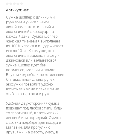
Артикул:
нет
Сумка шоппер с длинными
ручками и уникальным
дизайном - это стильный и
экологичный аксессуар на
каждый день. Сумка шоппер
женская тканевая выполнена
из 100% хлопка и выдерживает
вес до 10 кг. К тому же, это
экологичная замена пакету и
джинсовой или вельветовой
сумке. Шопер идет без
карманов, молнии и замка.
Внутри - одно большое отделение.
Оптимальная длина ручек
экосумки позволит удобно
носить её как на плече или на
сгибе локтя, так и в руке.
Удобная двухсторонняя сумка
подойдет под любой стиль, будь
то спортивный, классический,
деловой или нарядный. Сумка
авоська подойдет для похода в
магазин, для прогулки с
друзьями, на работу, учебу, в